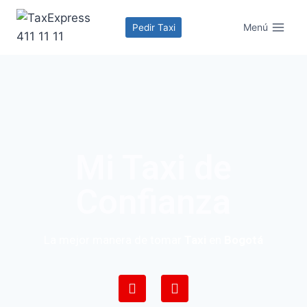
Menú
Pedir Taxi
Mi Taxi de
Confianza
La mejor manera de tomar
Taxi
en
Bogotá